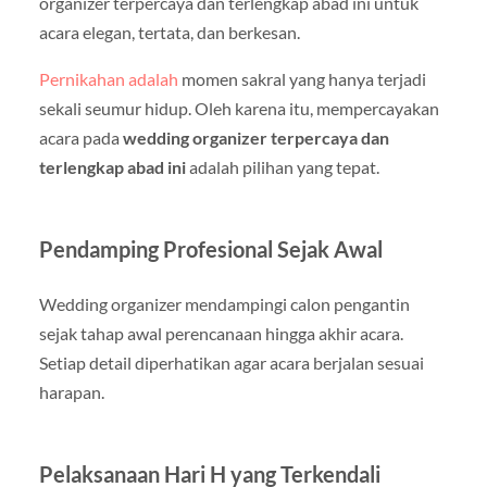
organizer terpercaya dan terlengkap abad ini untuk
acara elegan, tertata, dan berkesan.
Pernikahan adalah
momen sakral yang hanya terjadi
sekali seumur hidup. Oleh karena itu, mempercayakan
acara pada
wedding organizer terpercaya dan
terlengkap abad ini
adalah pilihan yang tepat.
Pendamping Profesional Sejak Awal
Wedding organizer mendampingi calon pengantin
sejak tahap awal perencanaan hingga akhir acara.
Setiap detail diperhatikan agar acara berjalan sesuai
harapan.
Pelaksanaan Hari H yang Terkendali