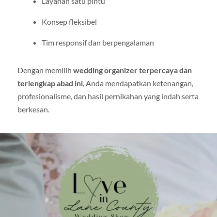
Layanan satu pintu
Konsep fleksibel
Tim responsif dan berpengalaman
Dengan memilih
wedding organizer terpercaya dan
terlengkap abad ini
, Anda mendapatkan ketenangan,
profesionalisme, dan hasil pernikahan yang indah serta
berkesan.