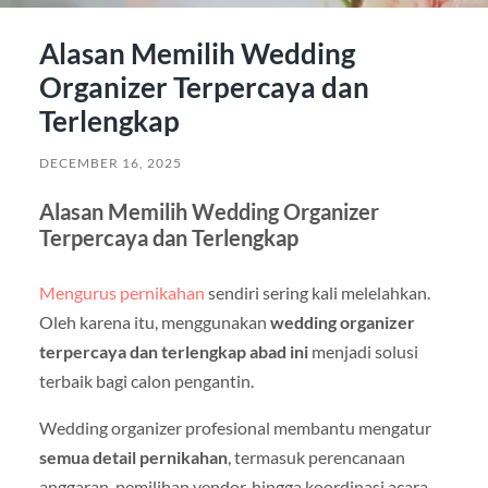
Alasan Memilih Wedding
Organizer Terpercaya dan
Terlengkap
DECEMBER 16, 2025
Alasan Memilih Wedding Organizer
Terpercaya dan Terlengkap
Mengurus pernikahan
sendiri sering kali melelahkan.
Oleh karena itu, menggunakan
wedding organizer
terpercaya dan terlengkap abad ini
menjadi solusi
terbaik bagi calon pengantin.
Wedding organizer profesional membantu mengatur
semua detail pernikahan
, termasuk perencanaan
anggaran, pemilihan vendor, hingga koordinasi acara.