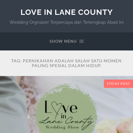
LOVE IN LANE COUNTY
Wedding Orgnaizer Terpercaya dan Terlengkap Abad Ini
SHOW MENU
TAG:
PERNIKAHAN ADALAH SALAH SATU MOMEN
PALING SPESIAL DALAM HIDUP.
STICKY POST