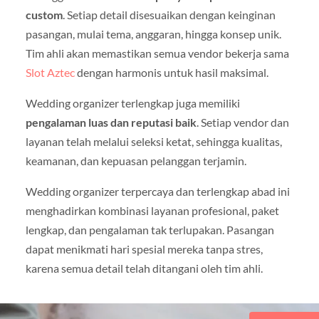
custom
. Setiap detail disesuaikan dengan keinginan
pasangan, mulai tema, anggaran, hingga konsep unik.
Tim ahli akan memastikan semua vendor bekerja sama
Slot Aztec
dengan harmonis untuk hasil maksimal.
Wedding organizer terlengkap juga memiliki
pengalaman luas dan reputasi baik
. Setiap vendor dan
layanan telah melalui seleksi ketat, sehingga kualitas,
keamanan, dan kepuasan pelanggan terjamin.
Wedding organizer terpercaya dan terlengkap abad ini
menghadirkan kombinasi layanan profesional, paket
lengkap, dan pengalaman tak terlupakan. Pasangan
dapat menikmati hari spesial mereka tanpa stres,
karena semua detail telah ditangani oleh tim ahli.