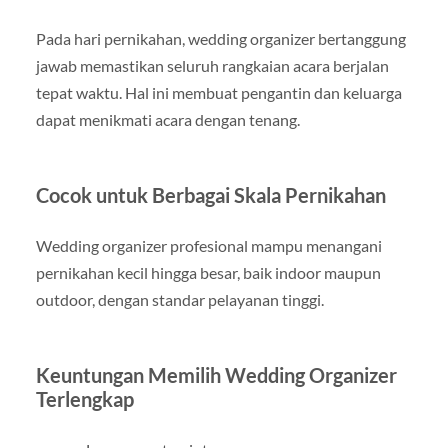
Pada hari pernikahan, wedding organizer bertanggung
jawab memastikan seluruh rangkaian acara berjalan
tepat waktu. Hal ini membuat pengantin dan keluarga
dapat menikmati acara dengan tenang.
Cocok untuk Berbagai Skala Pernikahan
Wedding organizer profesional mampu menangani
pernikahan kecil hingga besar, baik indoor maupun
outdoor, dengan standar pelayanan tinggi.
Keuntungan Memilih Wedding Organizer
Terlengkap