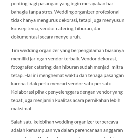
penting bagi pasangan yang ingin merayakan hari
bahagia tanpa stres. Wedding organizer profesional
tidak hanya mengurus dekorasi, tetapi juga menyusun
konsep tema, vendor catering, hiburan, dan
dokumentasi secara menyeluruh.
Tim wedding organizer yang berpengalaman biasanya
memiliki jaringan vendor terbaik. Vendor dekorasi,
fotografer, catering, dan hiburan sudah menjadi mitra
tetap. Hal ini menghemat waktu dan tenaga pasangan
karena tidak perlu mencari vendor satu per satu.
Kolaborasi pihak penyelenggara dengan vendor yang
tepat juga menjamin kualitas acara pernikahan lebih
maksimal.
Salah satu kelebihan wedding organizer terpercaya
adalah kemampuannya dalam perencanaan anggaran