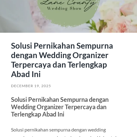
Solusi Pernikahan Sempurna
dengan Wedding Organizer
Terpercaya dan Terlengkap
Abad Ini
DECEMBER 19, 2025
Solusi Pernikahan Sempurna dengan
Wedding Organizer Terpercaya dan
Terlengkap Abad Ini
Solusi pernikahan sempurna dengan wedding