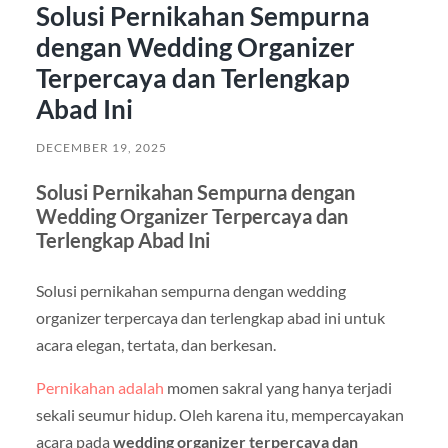
Solusi Pernikahan Sempurna
dengan Wedding Organizer
Terpercaya dan Terlengkap
Abad Ini
DECEMBER 19, 2025
Solusi Pernikahan Sempurna dengan
Wedding Organizer Terpercaya dan
Terlengkap Abad Ini
Solusi pernikahan sempurna dengan wedding
organizer terpercaya dan terlengkap abad ini untuk
acara elegan, tertata, dan berkesan.
Pernikahan adalah
momen sakral yang hanya terjadi
sekali seumur hidup. Oleh karena itu, mempercayakan
acara pada
wedding organizer terpercaya dan