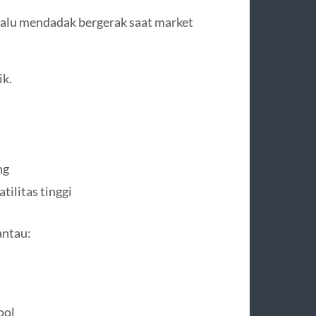
 lalu mendadak bergerak saat market
ik.
ng
tilitas tinggi
antau:
ool