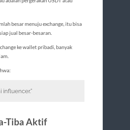
ntau adalah pergerakan USDT atau
umlah besar menuju exchange, itu bisa
iap jual besar-besaran.
xchange ke wallet pribadi, banyak
iam.
ahwa:
 influencer.”
a-Tiba Aktif