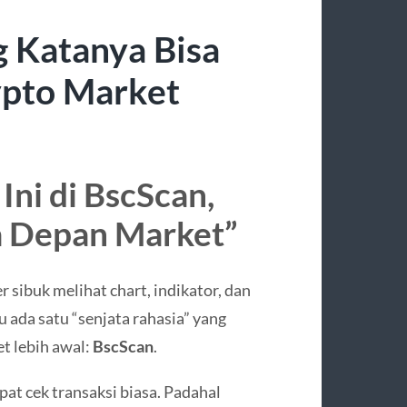
g Katanya Bisa
ypto Market
ni di BscScan,
a Depan Market”
 sibuk melihat chart, indikator, dan
u ada satu “senjata rahasia” yang
t lebih awal:
BscScan
.
t cek transaksi biasa. Padahal