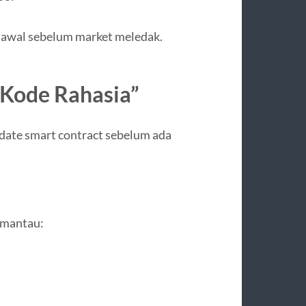
uk awal sebelum market meledak.
“Kode Rahasia”
ate smart contract sebelum ada
emantau: