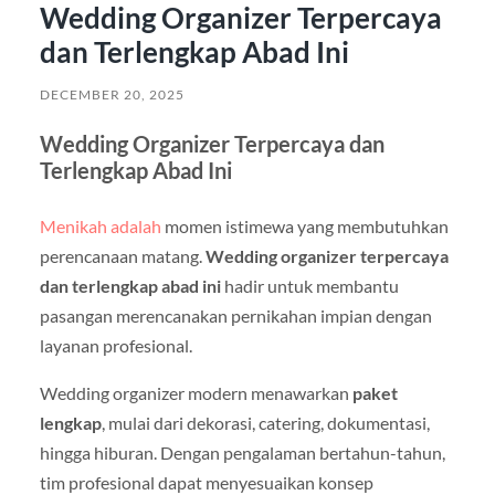
Wedding Organizer Terpercaya
dan Terlengkap Abad Ini
DECEMBER 20, 2025
Wedding Organizer Terpercaya dan
Terlengkap Abad Ini
Menikah adalah
momen istimewa yang membutuhkan
perencanaan matang.
Wedding organizer terpercaya
dan terlengkap abad ini
hadir untuk membantu
pasangan merencanakan pernikahan impian dengan
layanan profesional.
Wedding organizer modern menawarkan
paket
lengkap
, mulai dari dekorasi, catering, dokumentasi,
hingga hiburan. Dengan pengalaman bertahun-tahun,
tim profesional dapat menyesuaikan konsep