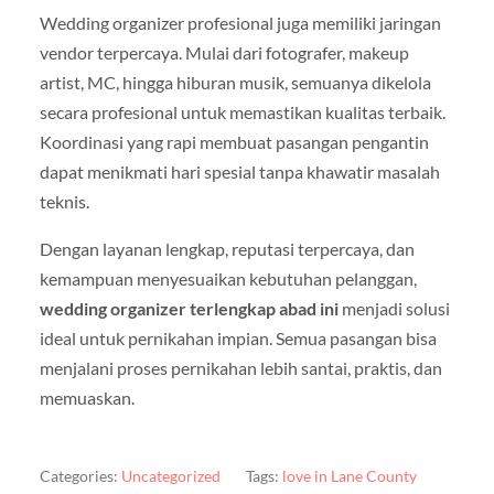
Wedding organizer profesional juga memiliki jaringan
vendor terpercaya. Mulai dari fotografer, makeup
artist, MC, hingga hiburan musik, semuanya dikelola
secara profesional untuk memastikan kualitas terbaik.
Koordinasi yang rapi membuat pasangan pengantin
dapat menikmati hari spesial tanpa khawatir masalah
teknis.
Dengan layanan lengkap, reputasi terpercaya, dan
kemampuan menyesuaikan kebutuhan pelanggan,
wedding organizer terlengkap abad ini
menjadi solusi
ideal untuk pernikahan impian. Semua pasangan bisa
menjalani proses pernikahan lebih santai, praktis, dan
memuaskan.
Categories:
Uncategorized
Tags:
love in Lane County