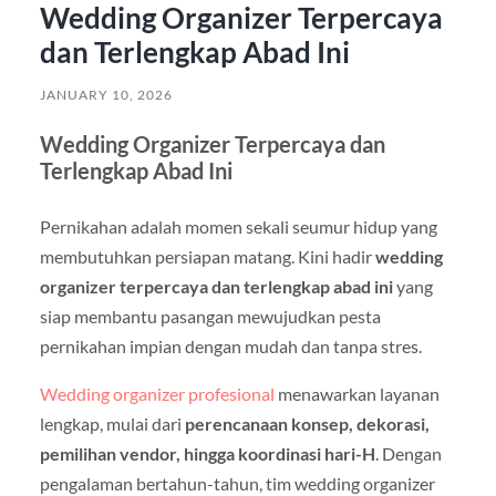
Wedding Organizer Terpercaya
dan Terlengkap Abad Ini
JANUARY 10, 2026
Wedding Organizer Terpercaya dan
Terlengkap Abad Ini
Pernikahan adalah momen sekali seumur hidup yang
membutuhkan persiapan matang. Kini hadir
wedding
organizer terpercaya dan terlengkap abad ini
yang
siap membantu pasangan mewujudkan pesta
pernikahan impian dengan mudah dan tanpa stres.
Wedding organizer profesional
menawarkan layanan
lengkap, mulai dari
perencanaan konsep, dekorasi,
pemilihan vendor, hingga koordinasi hari-H
. Dengan
pengalaman bertahun-tahun, tim wedding organizer