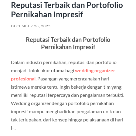
Reputasi Terbaik dan Portofolio
Pernikahan Impresif
DECEMBER 28, 2025
Reputasi Terbaik dan Portofolio
Pernikahan Impresif
Dalam industri pernikahan, reputasi dan portofolio
menjadi tolok ukur utama bagi
wedding organizer
profesional
. Pasangan yang merencanakan hari
istimewa mereka tentu ingin bekerja dengan tim yang
memiliki reputasi terpercaya dan pengalaman terbukti.
Wedding organizer dengan portofolio pernikahan
impresif mampu menghadirkan pengalaman unik dan
tak terlupakan, dari konsep hingga pelaksanaan di hari
H.