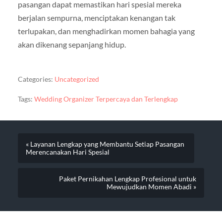
pasangan dapat memastikan hari spesial mereka
berjalan sempurna, menciptakan kenangan tak
terlupakan, dan menghadirkan momen bahagia yang
akan dikenang sepanjang hidup.
Categories:
Uncategorized
Tags:
Wedding Organizer Terpercaya dan Terlengkap
« Layanan Lengkap yang Membantu Setiap Pasangan
Merencanakan Hari Spesial
Paket Pernikahan Lengkap Profesional untuk
Mewujudkan Momen Abadi »