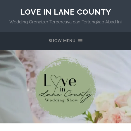
LOVE IN LANE COUNTY
Wedding Orgnaizer Terpercaya dan Terlengkap Abad Ini
SHOW MENU