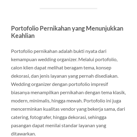
Portofolio Pernikahan yang Menunjukkan
Keahlian
Portofolio pernikahan adalah bukti nyata dari
kemampuan wedding organizer. Melalui portofolio,
calon klien dapat melihat beragam tema, konsep
dekorasi, dan jenis layanan yang pernah disediakan.
Wedding organizer dengan portofolio impresif
biasanya menampilkan pernikahan dengan tema klasik,
modern, minimalis, hingga mewah. Portofolio ini juga
mencerminkan kualitas vendor yang bekerja sama, dari
catering, fotografer, hingga dekorasi, sehingga
pasangan dapat menilai standar layanan yang
ditawarkan.