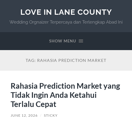
LOVE IN LANE COUNTY
Wedding Orgnaizer Terpercaya dan Terlengkap Abad Ini
SHOW MENU
TAG:
RAHASIA PREDICTION MARKET
Rahasia Prediction Market yang
Tidak Ingin Anda Ketahui
Terlalu Cepat
JUNE 12, 2026
/
STICKY