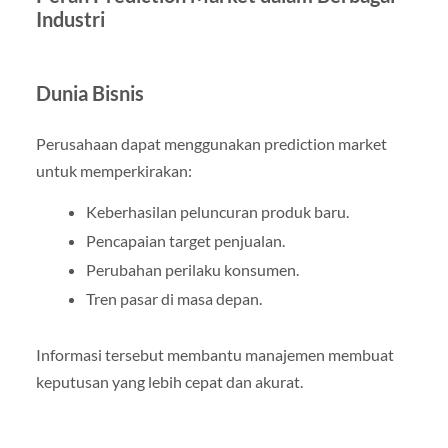
Industri
Dunia Bisnis
Perusahaan dapat menggunakan prediction market
untuk memperkirakan:
Keberhasilan peluncuran produk baru.
Pencapaian target penjualan.
Perubahan perilaku konsumen.
Tren pasar di masa depan.
Informasi tersebut membantu manajemen membuat
keputusan yang lebih cepat dan akurat.