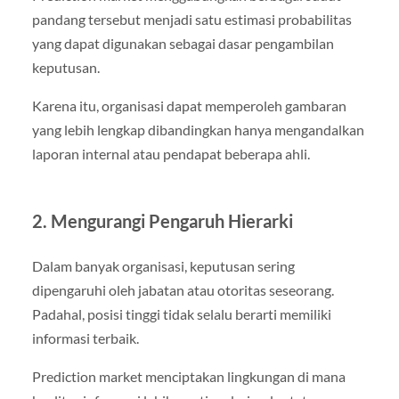
pandang tersebut menjadi satu estimasi probabilitas
yang dapat digunakan sebagai dasar pengambilan
keputusan.
Karena itu, organisasi dapat memperoleh gambaran
yang lebih lengkap dibandingkan hanya mengandalkan
laporan internal atau pendapat beberapa ahli.
2. Mengurangi Pengaruh Hierarki
Dalam banyak organisasi, keputusan sering
dipengaruhi oleh jabatan atau otoritas seseorang.
Padahal, posisi tinggi tidak selalu berarti memiliki
informasi terbaik.
Prediction market menciptakan lingkungan di mana