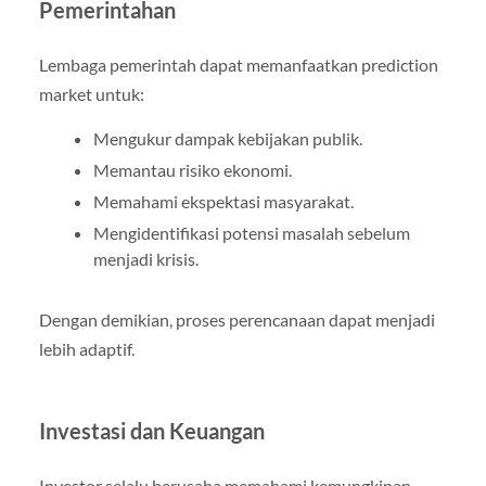
Pemerintahan
Lembaga pemerintah dapat memanfaatkan prediction
market untuk:
Mengukur dampak kebijakan publik.
Memantau risiko ekonomi.
Memahami ekspektasi masyarakat.
Mengidentifikasi potensi masalah sebelum
menjadi krisis.
Dengan demikian, proses perencanaan dapat menjadi
lebih adaptif.
Investasi dan Keuangan
Investor selalu berusaha memahami kemungkinan