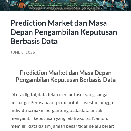
Prediction Market dan Masa
Depan Pengambilan Keputusan
Berbasis Data
JUNE 8, 2026
Prediction Market dan Masa Depan
Pengambilan Keputusan Berbasis Data
Di era digital, data telah menjadi aset yang sangat
berharga. Perusahaan, pemerintah, investor, hingga
individu semakin bergantung pada data untuk
mengambil keputusan yang lebih akurat. Namun,
memiliki data dalam jumlah besar tidak selalu berarti