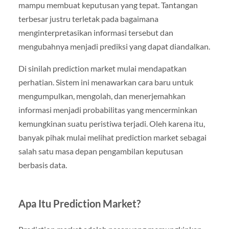
mampu membuat keputusan yang tepat. Tantangan
terbesar justru terletak pada bagaimana
menginterpretasikan informasi tersebut dan
mengubahnya menjadi prediksi yang dapat diandalkan.
Di sinilah prediction market mulai mendapatkan
perhatian. Sistem ini menawarkan cara baru untuk
mengumpulkan, mengolah, dan menerjemahkan
informasi menjadi probabilitas yang mencerminkan
kemungkinan suatu peristiwa terjadi. Oleh karena itu,
banyak pihak mulai melihat prediction market sebagai
salah satu masa depan pengambilan keputusan
berbasis data.
Apa Itu Prediction Market?