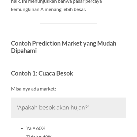
naik. Ini menunjukkan bahwa pasar percaya
kemungkinan A menang lebih besar.
Contoh Prediction Market yang Mudah
Dipahami
Contoh 1: Cuaca Besok
Misalnya ada market:
“Apakah besok akan hujan?”
Ya = 60%
Tidak = 40%