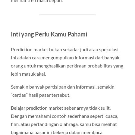
melihat tren masa depan.
Inti yang Perlu Kamu Pahami
Prediction market bukan sekadar judi atau spekulasi.
Ini adalah cara mengumpulkan informasi dari banyak
orang untuk menghasilkan perkiraan probabilitas yang
lebih masuk akal.
Semakin banyak partisipan dan informasi, semakin
“cerdas” hasil pasar tersebut.
Belajar prediction market sebenarnya tidak sulit.
Dengan memahami contoh sederhana seperti cuaca,
film, atau pertandingan olahraga, kamu bisa melihat
bagaimana pasar ini bekerja dalam membaca