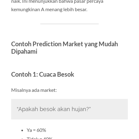
naik. Ini menunjukkan bahwa pasar percaya
kemungkinan A menang lebih besar.
Contoh Prediction Market yang Mudah
Dipahami
Contoh 1: Cuaca Besok
Misalnya ada market:
“Apakah besok akan hujan?”
Ya = 60%
Tidak = 40%