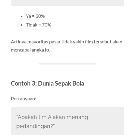
Ya = 30%
Tidak = 70%
Artinya mayoritas pasar tidak yakin film tersebut akan
mencapai angka itu.
Contoh 3: Dunia Sepak Bola
Pertanyaan:
“Apakah tim A akan menang
pertandingan?”