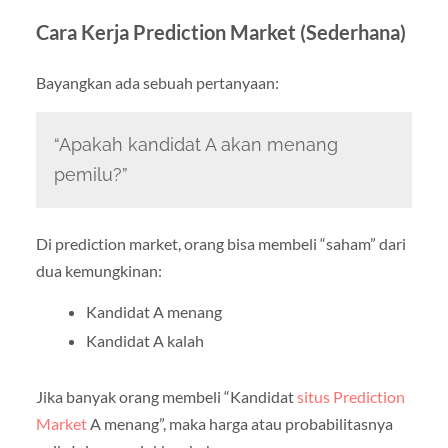
Cara Kerja Prediction Market (Sederhana)
Bayangkan ada sebuah pertanyaan:
“Apakah kandidat A akan menang
pemilu?”
Di prediction market, orang bisa membeli “saham” dari
dua kemungkinan:
Kandidat A menang
Kandidat A kalah
Jika banyak orang membeli “Kandidat
situs Prediction
Market
A menang”, maka harga atau probabilitasnya